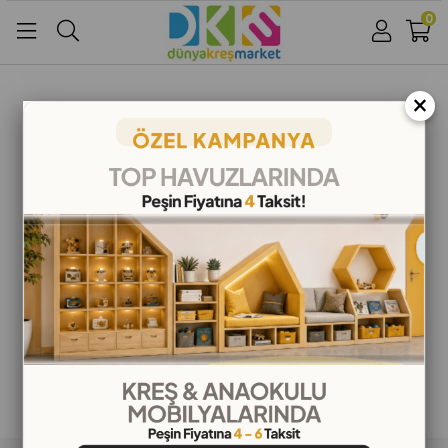
0
Üye Girişi
Üye Ol
Facebook İle Bağlan
×
Google İle Bağlan