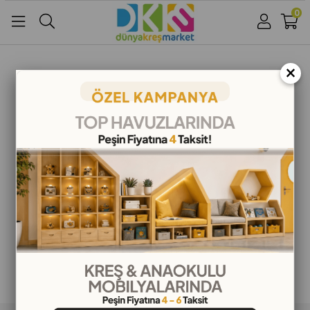
0
Üye Girişi
Üye Ol
Facebook İle Bağlan
×
Google İle Bağlan