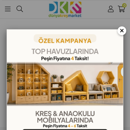
0
Üye Girişi
Üye Ol
Facebook İle Bağlan
×
Google İle Bağlan