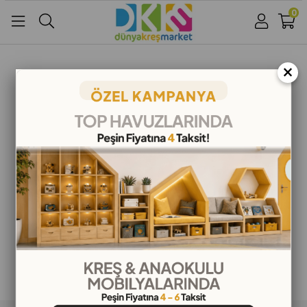
0
Üye Girişi
Üye Ol
Facebook İle Bağlan
×
Google İle Bağlan