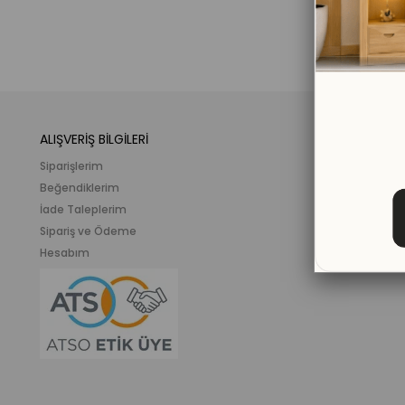
ALIŞVERİŞ BİLGİLERİ
KATEGORİLER
Siparişlerim
Mobilya
Beğendiklerim
Meslek ve İlgi K
İade Taleplerim
Ahşap Oyunca
Sipariş ve Ödeme
Eğitici Plastik
Hesabım