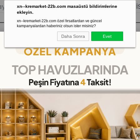
lığı.
Stoktan Gönderim.
% 100
İADE
GARANTİSİ.
xn--kremarket-22b.com masaüstü bildirimlerine
ekleyin.
xn--kremarket-22b.com özel fırsatlardan ve güncel
kampanyalardan haberiniz olsun ister misiniz?
Daha Sonra
Evet
sı
Kaydırak Salıncak Tahterevalli
Çok 