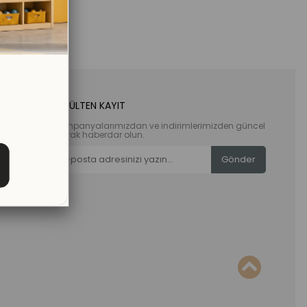
E-BÜLTEN KAYIT
Kampanyalarımızdan ve indirimlerimizden güncel
olarak haberdar olun.
Gönder