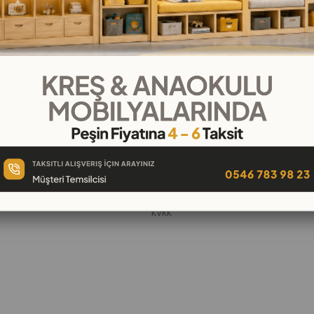
KURUMSAL
Hakkımızda
öşeleri
İletişim
k
Banka Hesap Numaraları
 Oyuncak
Gizlilik ve Güvenlik
Garanti ve İade
KVKK