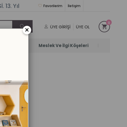
 13. Yıl
Favorilerim
İletişim
0
ÜYE GIRIŞI
ÜYE OL
×
Satanlar
Meslek Ve İlgi Köşeleri