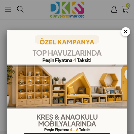
0
Üye Girişi
Üye Ol
Facebook İle Bağlan
×
Google İle Bağlan