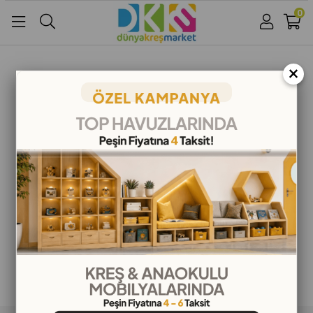
0
Üye Girişi
Üye Ol
Facebook İle Bağlan
×
Google İle Bağlan