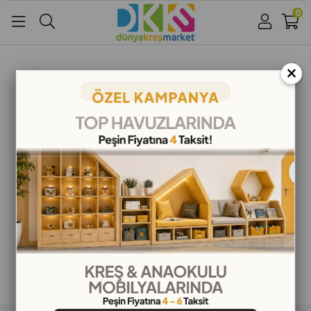
0
Üye Girişi
Üye Ol
Facebook İle Bağlan
×
Google İle Bağlan