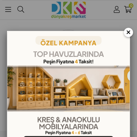
0
Üye Girişi
Üye Ol
Facebook İle Bağlan
×
Google İle Bağlan
ALIŞVERİŞ BİLGİLERİ