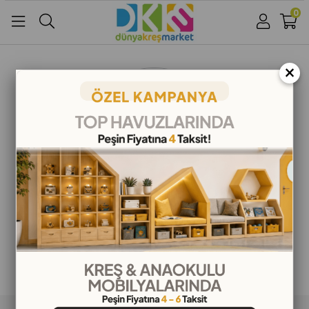
0
Üye Girişi
Üye Ol
Facebook İle Bağlan
×
Google İle Bağlan
ALIŞVERİŞ BİLGİLERİ