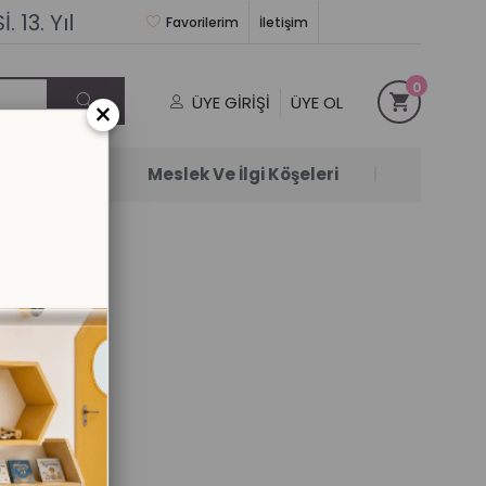
 13. Yıl
Favorilerim
İletişim
0
ÜYE GIRIŞI
ÜYE OL
×
Satanlar
Meslek Ve İlgi Köşeleri