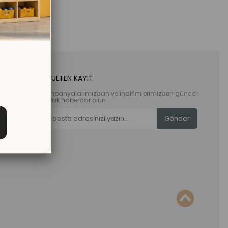
E-BÜLTEN KAYIT
Kampanyalarımızdan ve indirimlerimizden güncel
olarak haberdar olun.
Gönder