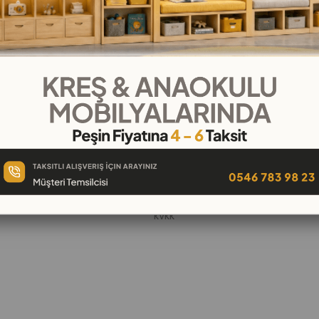
KURUMSAL
Hakkımızda
öşeleri
İletişim
k
Banka Hesap Numaraları
 Oyuncak
Gizlilik ve Güvenlik
Garanti ve İade
KVKK