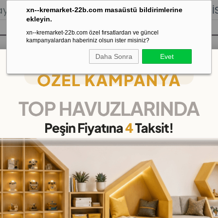
lığı.
Stoktan Gönderim.
% 100
İADE
GARANTİSİ.
xn--kremarket-22b.com masaüstü bildirimlerine
ekleyin.
xn--kremarket-22b.com özel fırsatlardan ve güncel
kampanyalardan haberiniz olsun ister misiniz?
Daha Sonra
Evet
sı
Kaydırak Salıncak Tahterevalli
Çok 