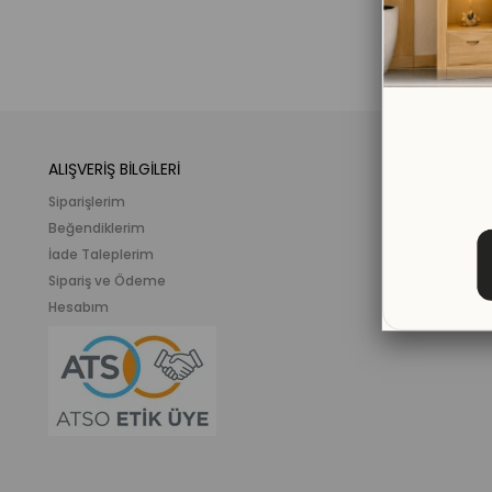
ALIŞVERİŞ BİLGİLERİ
KATEGORİLER
Siparişlerim
Mobilya
Beğendiklerim
Meslek ve İlgi K
İade Taleplerim
Ahşap Oyunca
Sipariş ve Ödeme
Eğitici Plastik
Hesabım