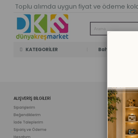
Toplu alımda uygun fiyat ve ödeme kolay
KATEGORİLER
Bahçe Oyun Oda
ALIŞVERİŞ BİLGİLERİ
KATEGORİLER
Siparişlerim
Mobilya
Beğendiklerim
Meslek ve İlgi K
İade Taleplerim
Ahşap Oyunca
Sipariş ve Ödeme
Eğitici Plastik
Hesabım