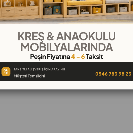
KVKK
© 2026 DKM Dünya Kreş Market Özel Eği