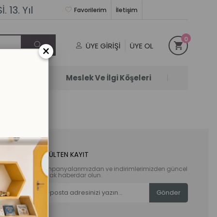
 13. Yıl
Favorilerim
İletişim
0
ÜYE GIRIŞI
ÜYE OL
×
Satanlar
Meslek Ve İlgi Köşeleri
E-BÜLTEN KAYIT
Kampanyalarımızdan ve indirimlerimizden güncel
olarak haberdar olun.
Gönder