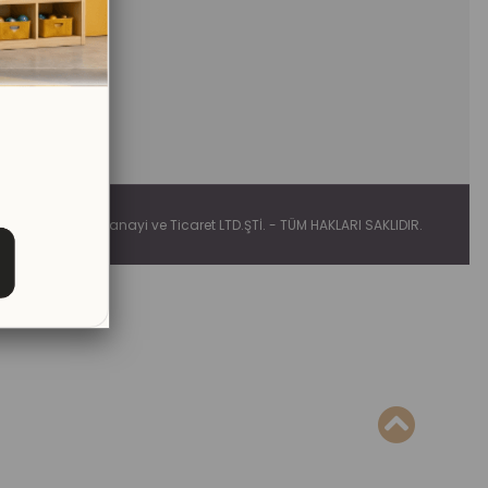
tim Hizmetleri Sanayi ve Ticaret LTD.ŞTİ. - TÜM HAKLARI SAKLIDIR.