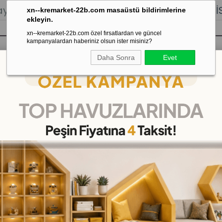
lığı.
Stoktan Gönderim.
% 100
İADE
GARANTİSİ.
xn--kremarket-22b.com masaüstü bildirimlerine
ekleyin.
xn--kremarket-22b.com özel fırsatlardan ve güncel
kampanyalardan haberiniz olsun ister misiniz?
Daha Sonra
Evet
sı
Kaydırak Salıncak Tahterevalli
Çok 
KURUMSAL
Hakkımızda
öşeleri
İletişim
k
Banka Hesap Numaraları
 Oyuncak
Gizlilik ve Güvenlik
Garanti ve İade