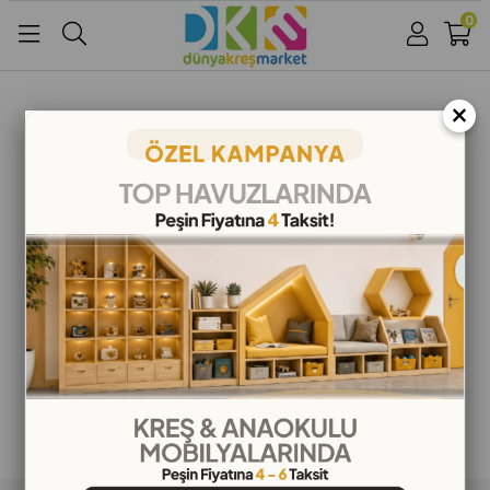
0
Üye Girişi
Üye Ol
Facebook İle Bağlan
×
Google İle Bağlan