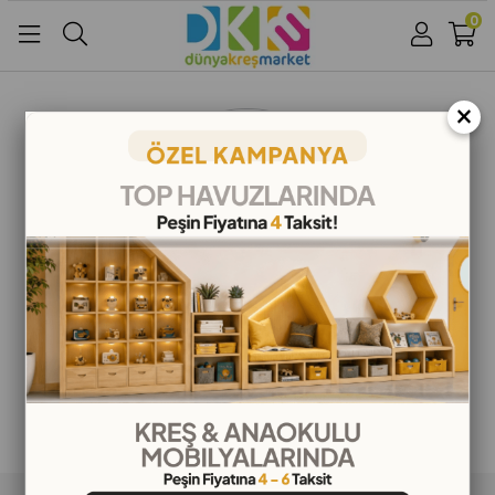
0
Üye Girişi
Üye Ol
Facebook İle Bağlan
×
Google İle Bağlan
ALIŞVERİŞ BİLGİLERİ