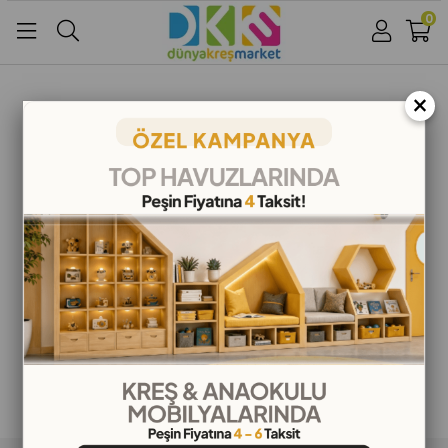
0
Üye Girişi
Üye Ol
Facebook İle Bağlan
×
Google İle Bağlan