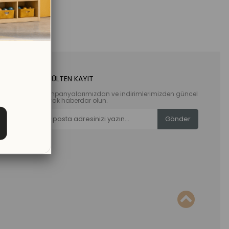
E-BÜLTEN KAYIT
Kampanyalarımızdan ve indirimlerimizden güncel
olarak haberdar olun.
Gönder