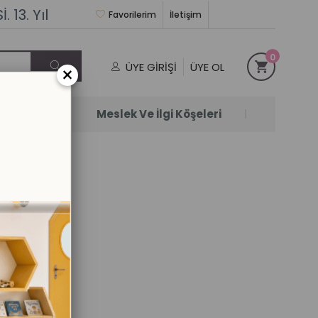
 13. Yıl
Favorilerim
İletişim
0
ÜYE GIRIŞI
ÜYE OL
×
Satanlar
Meslek Ve İlgi Köşeleri