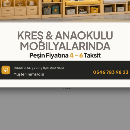
KURUMSAL
Hakkımızda
öşeleri
İletişim
k
Banka Hesap Numaraları
 Oyuncak
Gizlilik ve Güvenlik
Garanti ve İade
KVKK