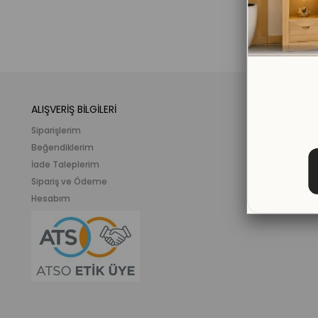
ALIŞVERİŞ BİLGİLERİ
KATEGORİLER
Siparişlerim
Mobilya
Beğendiklerim
Meslek ve İlgi K
İade Taleplerim
Ahşap Oyunca
Sipariş ve Ödeme
Eğitici Plastik
Hesabım