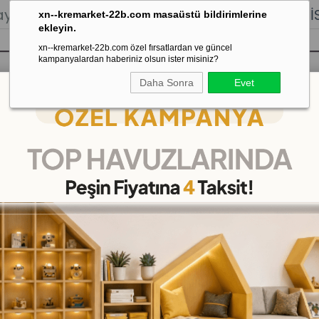
lığı.
Stoktan Gönderim.
% 100
İADE
GARANTİSİ.
xn--kremarket-22b.com masaüstü bildirimlerine
ekleyin.
xn--kremarket-22b.com özel fırsatlardan ve güncel
kampanyalardan haberiniz olsun ister misiniz?
Daha Sonra
Evet
sı
Kaydırak Salıncak Tahterevalli
Çok 