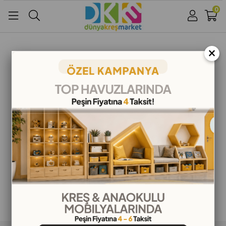
0
Üye Girişi
Üye Ol
Facebook İle Bağlan
×
Google İle Bağlan