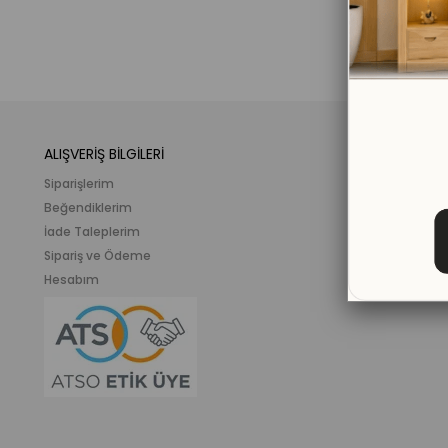
ALIŞVERİŞ BİLGİLERİ
KATEGORİLER
Siparişlerim
Mobilya
Beğendiklerim
Meslek ve İlgi K
İade Taleplerim
Ahşap Oyunca
Sipariş ve Ödeme
Eğitici Plastik
Hesabım