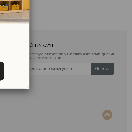
E-BÜLTEN KAYIT
Kampanyalarımızdan ve indirimlerimizden güncel
olarak haberdar olun.
Gönder