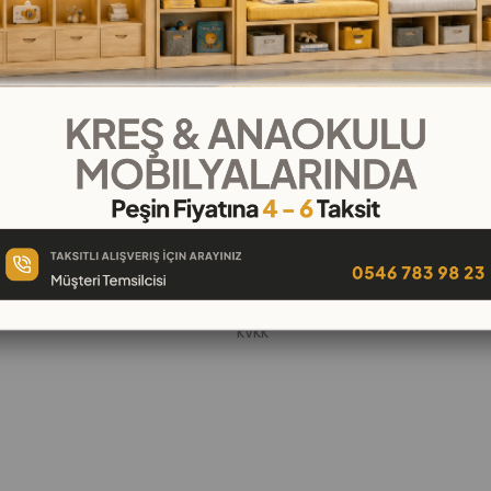
KURUMSAL
Hakkımızda
öşeleri
İletişim
k
Banka Hesap Numaraları
 Oyuncak
Gizlilik ve Güvenlik
Garanti ve İade
KVKK