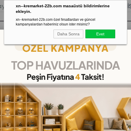
lığı.
Stoktan Gönderim.
% 100
İADE
GARANTİSİ.
xn--kremarket-22b.com masaüstü bildirimlerine
ekleyin.
xn--kremarket-22b.com özel fırsatlardan ve güncel
kampanyalardan haberiniz olsun ister misiniz?
Daha Sonra
Evet
sı
Kaydırak Salıncak Tahterevalli
Çok 