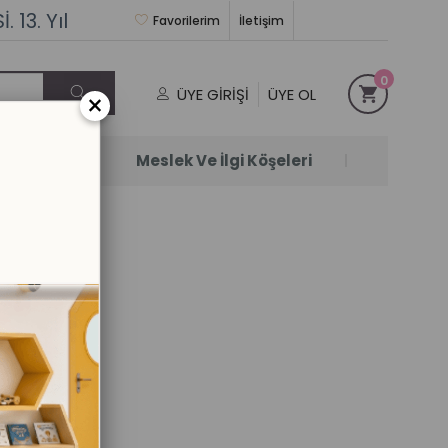
 13. Yıl
Favorilerim
İletişim
0
ÜYE GIRIŞI
ÜYE OL
×
Satanlar
Meslek Ve İlgi Köşeleri