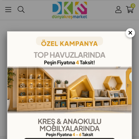
0
Üye Girişi
Üye Ol
Facebook İle Bağlan
×
Google İle Bağlan