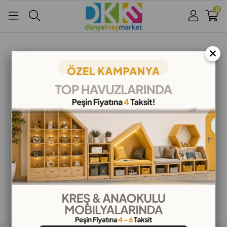
0
Üye Girişi
Üye Ol
Facebook İle Bağlan
×
Google İle Bağlan