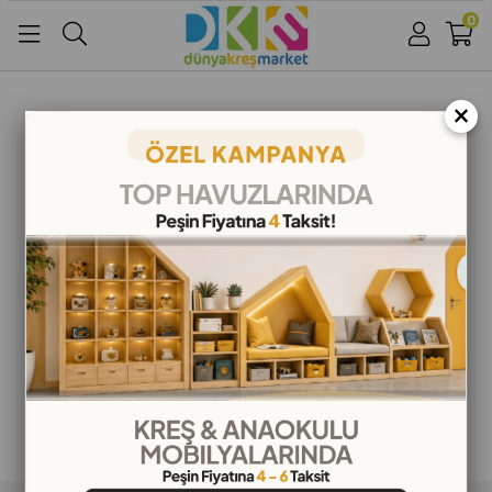
0
Üye Girişi
Üye Ol
Facebook İle Bağlan
×
Google İle Bağlan