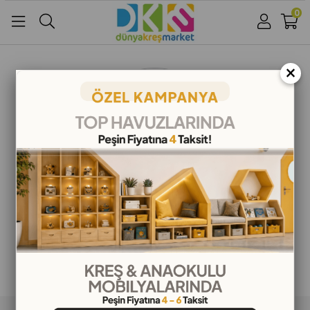
0
Üye Girişi
Üye Ol
Facebook İle Bağlan
×
Google İle Bağlan
ALIŞVERİŞ BİLGİLERİ