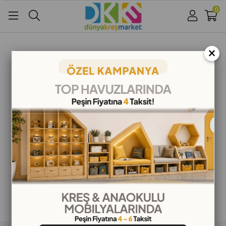
0
Üye Girişi
Üye Ol
Facebook İle Bağlan
×
Google İle Bağlan