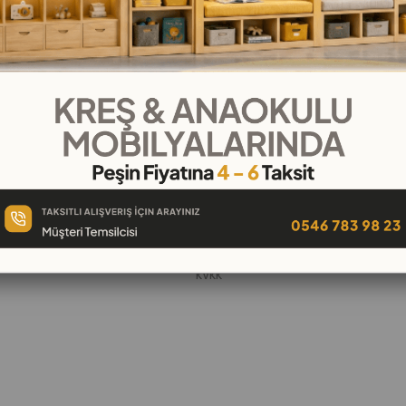
KURUMSAL
Hakkımızda
öşeleri
İletişim
k
Banka Hesap Numaraları
 Oyuncak
Gizlilik ve Güvenlik
Garanti ve İade
KVKK