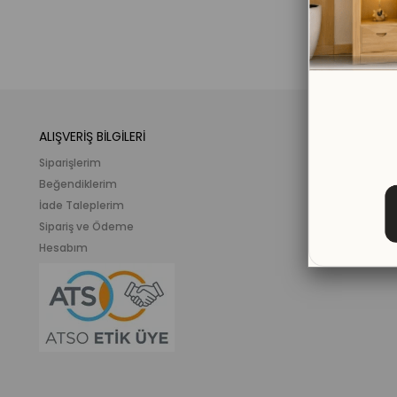
ALIŞVERİŞ BİLGİLERİ
KATEGORİLER
Siparişlerim
Mobilya
Beğendiklerim
Meslek ve İlgi K
İade Taleplerim
Ahşap Oyunca
Sipariş ve Ödeme
Eğitici Plastik
Hesabım