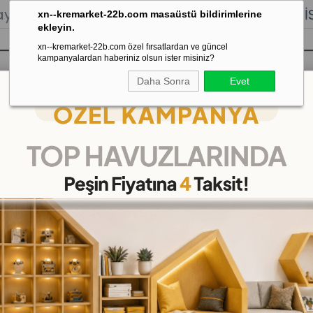
lığı.
Stoktan Gönderim.
% 100
İADE
GARANTİSİ.
xn--kremarket-22b.com masaüstü bildirimlerine
ekleyin.
xn--kremarket-22b.com özel fırsatlardan ve güncel
kampanyalardan haberiniz olsun ister misiniz?
Daha Sonra
Evet
sı
Kaydırak Salıncak Tahterevalli
Çok 