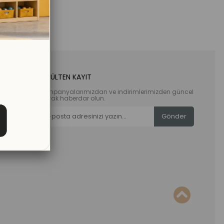
E-BÜLTEN KAYIT
Kampanyalarımızdan ve indirimlerimizden güncel
olarak haberdar olun.
Gönder