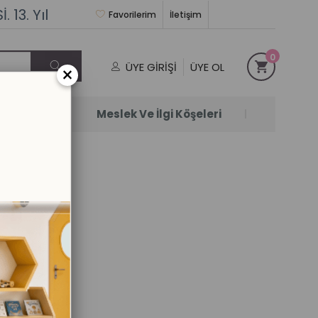
 13. Yıl
Favorilerim
İletişim
0
ÜYE GIRIŞI
ÜYE OL
×
Satanlar
Meslek Ve İlgi Köşeleri