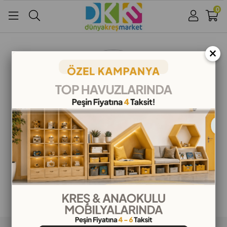
0
Üye Girişi
Üye Ol
Facebook İle Bağlan
×
Google İle Bağlan
ALIŞVERİŞ BİLGİLERİ