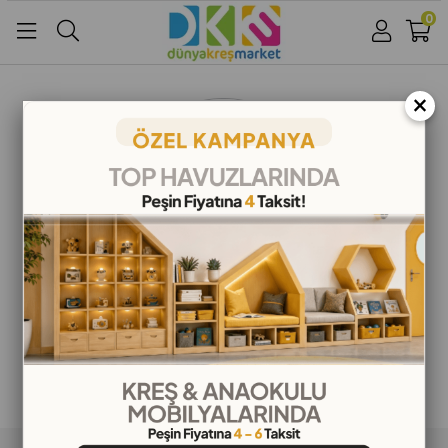
0
Üye Girişi
Üye Ol
Facebook İle Bağlan
×
Google İle Bağlan
ALIŞVERİŞ BİLGİLERİ