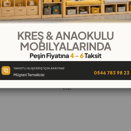
KURUMSAL
Hakkımızda
öşeleri
İletişim
k
Banka Hesap Numaraları
 Oyuncak
Gizlilik ve Güvenlik
Garanti ve İade
KVKK