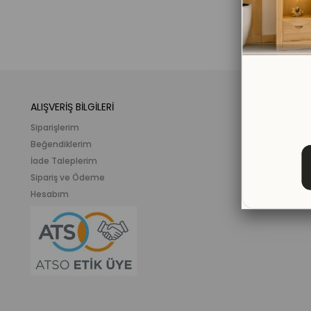
ALIŞVERİŞ BİLGİLERİ
KATEGORİLER
Siparişlerim
Mobilya
Beğendiklerim
Meslek ve İlgi K
İade Taleplerim
Ahşap Oyunca
Sipariş ve Ödeme
Eğitici Plastik
Hesabım