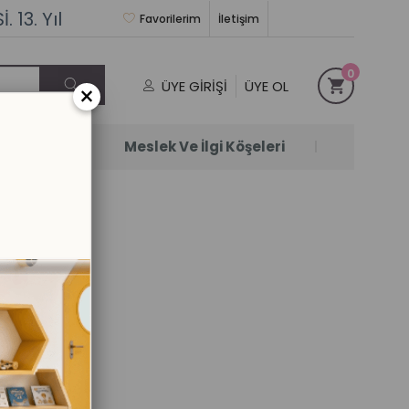
 13. Yıl
Favorilerim
İletişim
0
ÜYE GIRIŞI
ÜYE OL
×
Satanlar
Meslek Ve İlgi Köşeleri