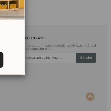
E-BÜLTEN KAYIT
Kampanyalarımızdan ve indirimlerimizden güncel
olarak haberdar olun.
Gönder