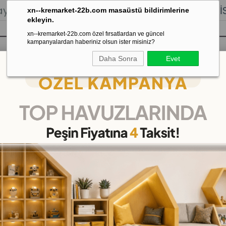
lığı.
Stoktan Gönderim.
% 100
İADE
GARANTİSİ.
xn--kremarket-22b.com masaüstü bildirimlerine
ekleyin.
xn--kremarket-22b.com özel fırsatlardan ve güncel
kampanyalardan haberiniz olsun ister misiniz?
Daha Sonra
Evet
sı
Kaydırak Salıncak Tahterevalli
Çok 