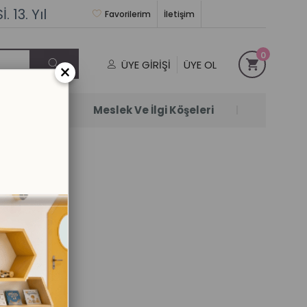
 13. Yıl
Favorilerim
İletişim
0
ÜYE GIRIŞI
ÜYE OL
×
Satanlar
Meslek Ve İlgi Köşeleri