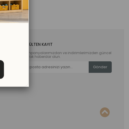
E-BÜLTEN KAYIT
Kampanyalarımızdan ve indirimlerimizden güncel
olarak haberdar olun.
Gönder