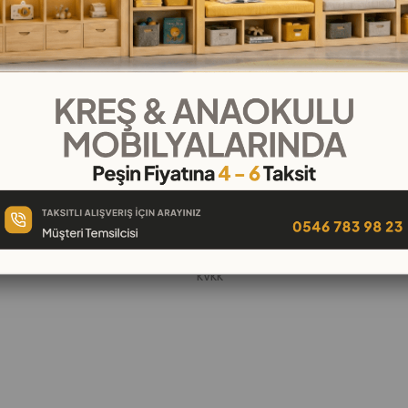
KURUMSAL
Hakkımızda
öşeleri
İletişim
k
Banka Hesap Numaraları
 Oyuncak
Gizlilik ve Güvenlik
Garanti ve İade
KVKK