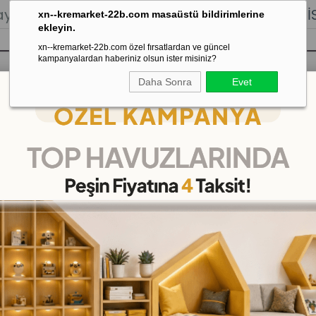
lığı.
Stoktan Gönderim.
% 100
İADE
GARANTİSİ.
xn--kremarket-22b.com masaüstü bildirimlerine
ekleyin.
xn--kremarket-22b.com özel fırsatlardan ve güncel
kampanyalardan haberiniz olsun ister misiniz?
Daha Sonra
Evet
sı
Kaydırak Salıncak Tahterevalli
Çok 