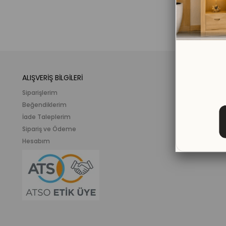
ALIŞVERİŞ BİLGİLERİ
KATEGORİLER
Siparişlerim
Mobilya
Beğendiklerim
Meslek ve İlgi K
İade Taleplerim
Ahşap Oyunca
Sipariş ve Ödeme
Eğitici Plastik
Hesabım