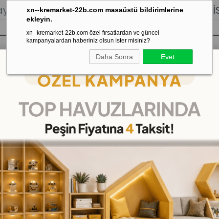
lığı.
Stoktan Gönderim.
% 100
İADE
GARANTİSİ.
xn--kremarket-22b.com masaüstü bildirimlerine
ekleyin.
xn--kremarket-22b.com özel fırsatlardan ve güncel
kampanyalardan haberiniz olsun ister misiniz?
Daha Sonra
Evet
sı
Kaydırak Salıncak Tahterevalli
Çok 