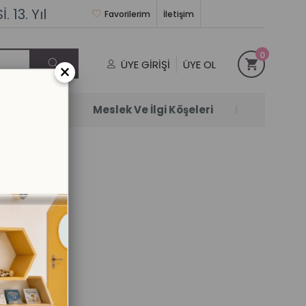
 13. Yıl
Favorilerim
İletişim
0
ÜYE GIRIŞI
ÜYE OL
×
Satanlar
Meslek Ve İlgi Köşeleri