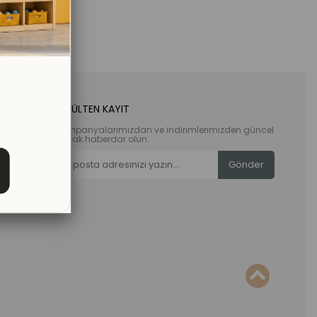
E-BÜLTEN KAYIT
Kampanyalarımızdan ve indirimlerimizden güncel
olarak haberdar olun.
Gönder