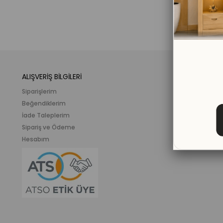
ALIŞVERİŞ BİLGİLERİ
KATEGORİLER
Siparişlerim
Mobilya
Beğendiklerim
Meslek ve İlgi K
İade Taleplerim
Ahşap Oyunca
Sipariş ve Ödeme
Eğitici Plastik
Hesabım