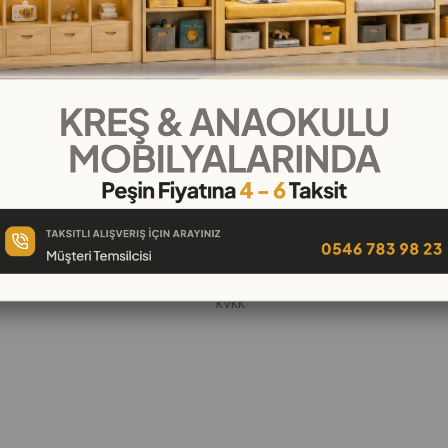
KURUMSAL
Hakkımızda
öşeleri
İletişim
k
Banka Hesap Numaraları
 Oyuncak
Gizlilik ve Güvenlik
Garanti ve İade
KVKK