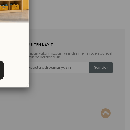
E-BÜLTEN KAYIT
Kampanyalarımızdan ve indirimlerimizden güncel
olarak haberdar olun.
Gönder