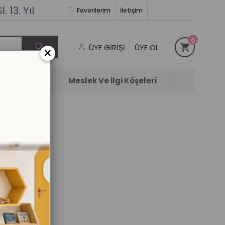
 13. Yıl
Favorilerim
İletişim
0
ÜYE GIRIŞI
ÜYE OL
×
Satanlar
Meslek Ve İlgi Köşeleri