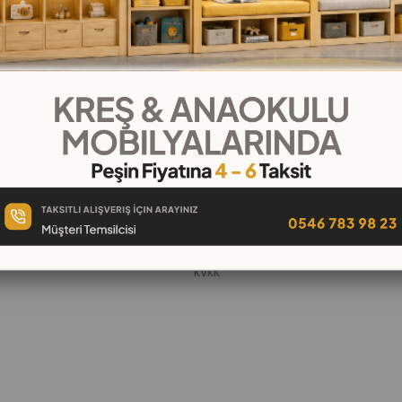
KURUMSAL
Hakkımızda
öşeleri
İletişim
k
Banka Hesap Numaraları
 Oyuncak
Gizlilik ve Güvenlik
Garanti ve İade
KVKK