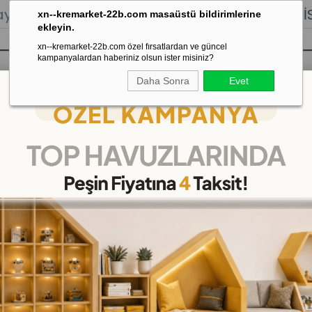
lığı.
Stoktan Gönderim.
% 100
İADE
GARANTİSİ.
xn--kremarket-22b.com masaüstü bildirimlerine
ekleyin.
xn--kremarket-22b.com özel fırsatlardan ve güncel
kampanyalardan haberiniz olsun ister misiniz?
Daha Sonra
Evet
sı
Kaydırak Salıncak Tahterevalli
Çok 