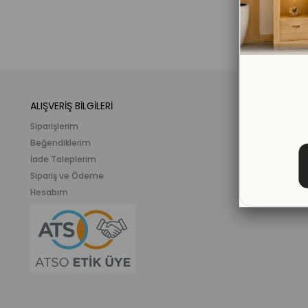
ALIŞVERİŞ BİLGİLERİ
KATEGORİLER
Siparişlerim
Mobilya
Beğendiklerim
Meslek ve İlgi K
İade Taleplerim
Ahşap Oyunca
Sipariş ve Ödeme
Eğitici Plastik
Hesabım