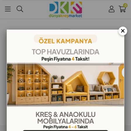
0
Üye Girişi
Üye Ol
Facebook İle Bağlan
×
Google İle Bağlan
ALIŞVERİŞ BİLGİLERİ