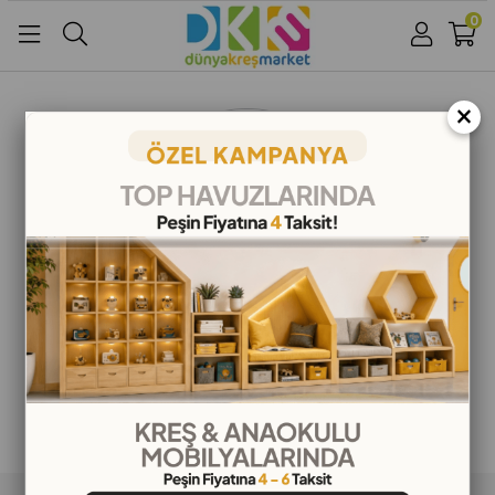
0
Üye Girişi
Üye Ol
Facebook İle Bağlan
×
Google İle Bağlan
ALIŞVERİŞ BİLGİLERİ