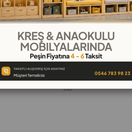
KURUMSAL
Hakkımızda
öşeleri
İletişim
k
Banka Hesap Numaraları
 Oyuncak
Gizlilik ve Güvenlik
Garanti ve İade
KVKK