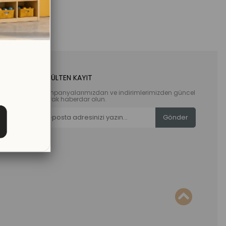
E-BÜLTEN KAYIT
Kampanyalarımızdan ve indirimlerimizden güncel
olarak haberdar olun.
Gönder