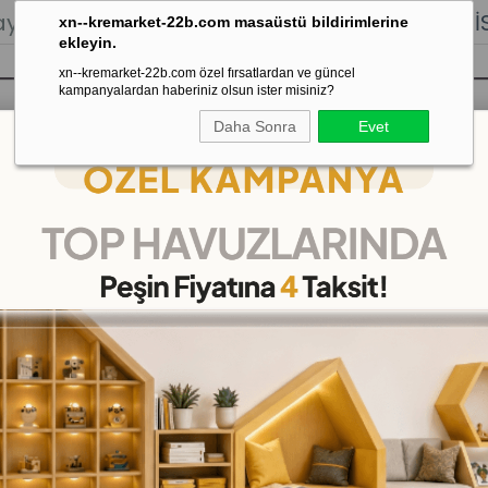
lığı.
Stoktan Gönderim.
% 100
İADE
GARANTİSİ.
xn--kremarket-22b.com masaüstü bildirimlerine
ekleyin.
xn--kremarket-22b.com özel fırsatlardan ve güncel
kampanyalardan haberiniz olsun ister misiniz?
Daha Sonra
Evet
sı
Kaydırak Salıncak Tahterevalli
Çok 