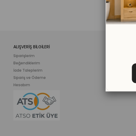
ALIŞVERİŞ BİLGİLERİ
KATEGORİLER
Siparişlerim
Mobilya
Beğendiklerim
Meslek ve İlgi K
İade Taleplerim
Ahşap Oyunca
Sipariş ve Ödeme
Eğitici Plastik
Hesabım