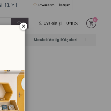
 13. Yıl
Favorilerim
İletişim
0
ÜYE GIRIŞI
ÜYE OL
×
Satanlar
Meslek Ve İlgi Köşeleri