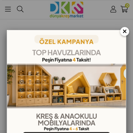
0
Üye Girişi
Üye Ol
Facebook İle Bağlan
×
Google İle Bağlan