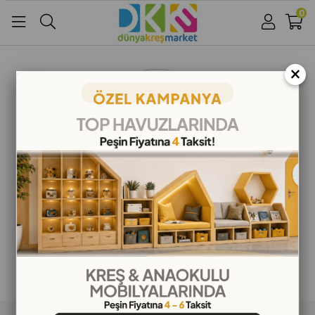
0
Üye Girişi
Üye Ol
Facebook İle Bağlan
×
Google İle Bağlan
ALIŞVERİŞ BİLGİLERİ