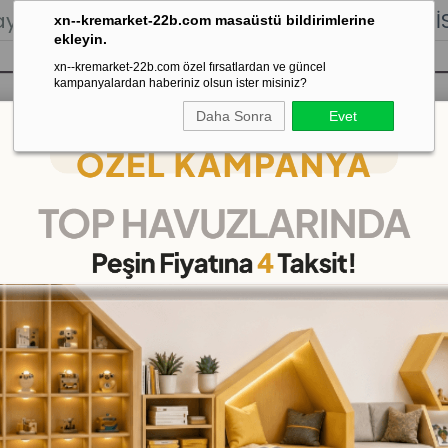
lığı.
Stoktan Gönderim.
% 100
İADE
GARANTİSİ.
xn--kremarket-22b.com masaüstü bildirimlerine
ekleyin.
xn--kremarket-22b.com özel fırsatlardan ve güncel
kampanyalardan haberiniz olsun ister misiniz?
Daha Sonra
Evet
sı
Kaydırak Salıncak Tahterevalli
Çok 