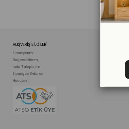
ALIŞVERİŞ BİLGİLERİ
KATEGORİLER
Siparişlerim
Mobilya
Beğendiklerim
Meslek ve İlgi K
İade Taleplerim
Ahşap Oyunca
Sipariş ve Ödeme
Eğitici Plastik
Hesabım