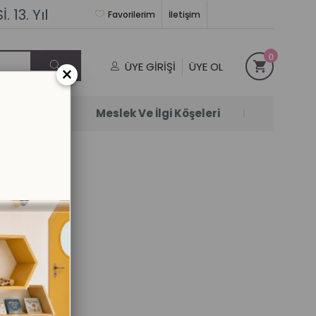
 13. Yıl
Favorilerim
İletişim
0
ÜYE GIRIŞI
ÜYE OL
×
Satanlar
Meslek Ve İlgi Köşeleri