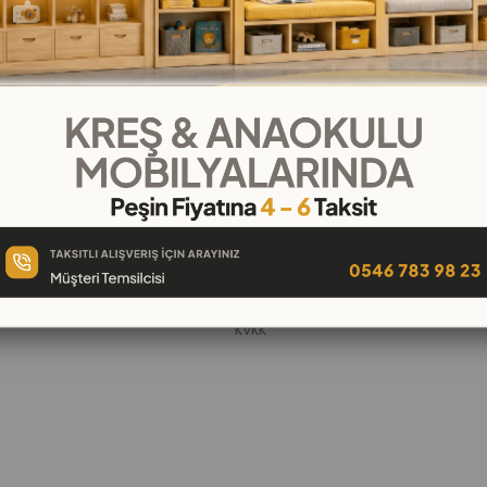
KURUMSAL
Hakkımızda
öşeleri
İletişim
k
Banka Hesap Numaraları
 Oyuncak
Gizlilik ve Güvenlik
Garanti ve İade
KVKK