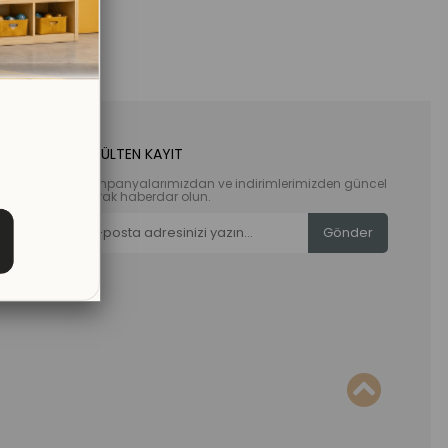
E-BÜLTEN KAYIT
Kampanyalarımızdan ve indirimlerimizden güncel
olarak haberdar olun.
Gönder