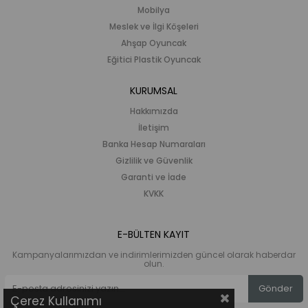
Mobilya
eğitimciler tarafından dikkate alınmalıdır. Her
Meslek ve İlgi Köşeleri
bireyin kendine özgü bir İkigai'sinin olduğu kabul
Ahşap Oyuncak
edilerek, çocuklara bu felsefenin unsurları
Eğitici Plastik Oyuncak
öğretilmeli ve yaşatılmalıdır. Eğitim sistemlerinde
daha fazla yer bulması gereken bu felsefe,
KURUMSAL
bireylerin kendilerini keşfetmelerine ve daha
Hakkımızda
sağlam bir özgüven geliştirmelerine olanak
İletişim
tanıyacaktır.
Banka Hesap Numaraları
Gizlilik ve Güvenlik
Garanti ve İade
KVKK
E-BÜLTEN KAYIT
Kampanyalarımızdan ve indirimlerimizden güncel olarak haberdar
olun.
Gönder
Çerez Kullanımı