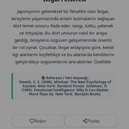
(Duncan, 1999).
Japonya'nın geleneksel bir felsefesi olan İkigai,
bireylerin yaşamlarında anlam bulmalarını sağlayan
Okul öncesi dönem, çocukların empati ve sosyal
dört temel unsuru ifade eder: sevgi, tutku, yetenek
becerilerinin pekişmesi için en etkili zamanlardan
ve ihtiyaçlar. Bu dört unsurun nasıl bir araya
biridir. Gözlem ve etkileşimle başlayan bu süreç,
geldiği, bireylerin özgüven gelişimlerinde önemli
oyun temelli aktiviteler ve grup çalışmalarla
bir rol oynar. Çocuklar, İkigai anlayışına göre, kendi
desteklenmelidir. Jones ve Kahn (2017), empati
ilgi alanlarını keşfettikçe ve bu alanlarda kendilerini
geliştirme programlarının uygulanmasının,
geliştirdikçe özgüvenlerini artırabilirler. Özellikle
çocukların sosyal uyum becerilerini önemli ölçüde
eğitim süreçlerinde, çocukların kendi İkigai'lerini
artırdığına dair bulgular sunmaktadır.
bulmalarına yardımcı olmak, onların bireysel
📚 Referans / Veri Kaynağı:
Dweck, C. S. (2006). Mindset: The New Psychology of
kimliklerini güçlendirir.
Ayrıca, eğitimciler ve aileler bu sürecin bir parçası
Success. New York: Random House. Goleman, D.
(1995). Emotional Intelligence: Why It Can Matter
olmalıdır. Aile desteği ve öğretmen yönlendirmeleri,
More Than IQ. New York: Bantam Books.
İkigai felsefesi, çocukların kendi tutkularını
çocukların empati eğitimi sürecini pekiştirmekte
keşfetmelerini teşvik eder. Çocuklar, ilgi duydukları
büyük rol oynamaktadır (Denham, 2006). Sonuç
alanlarda deneyim kazandıkça, kendilerine olan
olarak, empati eğitimi, akran zorbalığını önlemek
güvenleri artar. Araştırmalar, çocukların kendi
Beğen
Paylaş
için önemli bir temel oluşturmakta ve çocukların
potansiyellerini gerçekleştirmeleri için
sağlıklı sosyal ilişkiler kurmalarına zemin