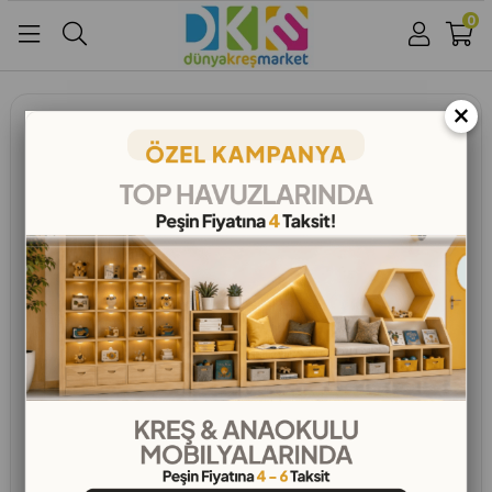
0
Üye Girişi
Üye Ol
Facebook İle Bağlan
×
Çocuk Gelişimi, Kreş Tasarımı, Eğitim Pedagojisi
Google İle Bağlan
Renk Karmaşası ve Tema Çılgınlığı:
Kreş Mobilyalarının Çocuk Gelişimi
Üzerindeki Gizli Olumsuz Etkileri
Çocuklarımızın ilk öğrenme ve sosyalleşme
ortamları olan kreşler, onların gelecekteki
gelişimlerini derinden etkileyen önemli
mekanlardır. Bu mekanların tasarımı, özellikle de
mobilya seçimi, genellikle estetik kaygılarla yapılır.
Ancak, parlak, karışık renkli ve çeşitli temalı
mobilyaların çocuk gelişimi üzerindeki potansiyel
olumsuz etkileri, uzmanlar tarafından giderek daha