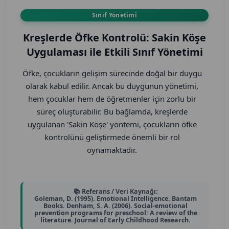
oyuncakların çocukların yaratıcı düşünme
Sınıf Yönetimi
becerilerini %60 oranında artırdığı ortaya
Kreşlerde Öfke Kontrolü: Sakin Köşe
konmuştur. Aynı zamanda bu tür oyuncaklar,
Uygulaması ile Etkili Sınıf Yönetimi
çocukların sosyal etkileşimde bulunmalarını ve
başkalarıyla iş birliği yapmalarını teşvik eder.
Öfke, çocukların gelişim sürecinde doğal bir duygu
Gelişmiş bir sosyal yetenek için bu durum oldukça
olarak kabul edilir. Ancak bu duygunun yönetimi,
kritik bir rol oynamaktadır.
hem çocuklar hem de öğretmenler için zorlu bir
süreç oluşturabilir. Bu bağlamda, kreşlerde
Özellikle son yıllarda, ebeveynlerin eğitim
uygulanan 'Sakin Köşe' yöntemi, çocukların öfke
trendlerindeki değişiklikler, oyuncak seçimlerini de
kontrolünü geliştirmede önemli bir rol
etkilemiştir. Ebeveynler, çocuklarını daha iyi eğitim
oynamaktadır.
imkanları sunabilen kaliteli ürünler ile büyütmeyi
istemekte ve bu bağlamda açık uçlu oyuncaklar ön
'Sakin Köşe' uygulaması, çocukların duygusal
plana çıkmaktadır. Yapılan bir anket, ebeveynlerin
durumlarını anlamalarına ve yönetmelerine
%75'inin açık uçlu oyuncakların çocukların
📚 Referans / Veri Kaynağı:
Goleman, D. (1995). Emotional Intelligence. Bantam
yardımcı olmayı hedefler. Bu köşeler, belirli bir
gelişiminde belirleyici olduğunu düşündüğünü
Books. Denham, S. A. (2006). Social-emotional
alana yerleştirilen yumuşak minderler, kitaplar ve
prevention programs for preschool: A review of the
ortaya koymuştur (Smith, 2022).
literature. Journal of Early Childhood Research.
rahatlatıcı oyuncaklar ile donatılmıştır. Çocuklar,