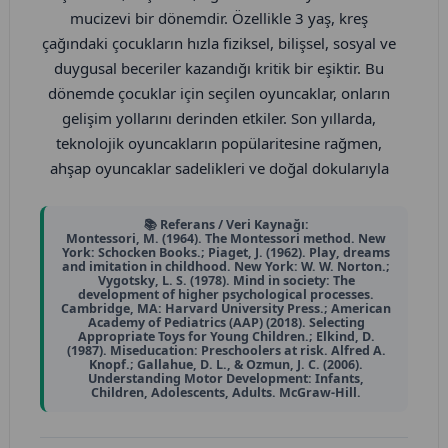
mucizevi bir dönemdir. Özellikle 3 yaş, kreş
daha etkili bir şekilde işlemesine olanak tanıdığını
çağındaki çocukların hızla fiziksel, bilişsel, sosyal ve
göstermektedir. Canlı renkler belli dozda heyecan
duygusal beceriler kazandığı kritik bir eşiktir. Bu
verici olabilirken, sürekli maruz kalmak yorucu bir
dönemde çocuklar için seçilen oyuncaklar, onların
deneyime dönüşebilir.
gelişim yollarını derinden etkiler. Son yıllarda,
teknolojik oyuncakların popülaritesine rağmen,
Bilişsel Gelişim ve Öğrenme Üzerindeki Olumsuz
ahşap oyuncaklar sadelikleri ve doğal dokularıyla
Etkiler: Bir kreş ortamında öğrenme ve keşif,
yeniden değer kazanmıştır. Bir çocuk gelişimi
çocuğun dikkatini sürdürmesine bağlıdır. Çok renkli
uzmanı olarak, ahşap oyuncakların bu yaş
ve karmaşık temalı mobilyalar, çocukların dikkatini
📚 Referans / Veri Kaynağı:
Montessori, M. (1964). The Montessori method. New
grubundaki çocuklar için sunduğu sayısız faydayı
dağıtarak öğrenme süreçlerini olumsuz etkileyebilir.
York: Schocken Books.; Piaget, J. (1962). Play, dreams
akademik referanslar ışığında detaylıca incelemek
and imitation in childhood. New York: W. W. Norton.;
Örneğin, bir eğitmenin bir nesne veya etkinliğe
Vygotsky, L. S. (1978). Mind in society: The
istiyorum. Ahşap oyuncaklar, sadece birer eğlence
development of higher psychological processes.
odaklanmasını istediğinde, etraftaki görsel
Cambridge, MA: Harvard University Press.; American
aracı olmanın ötesinde, minik zihinlerin ve
dağınıklık çocuğun yönergeleri takip etmesini veya
Academy of Pediatrics (AAP) (2018). Selecting
Appropriate Toys for Young Children.; Elkind, D.
bedenlerin sağlıklı bir şekilde gelişimini destekleyen
ilgili materyali ayırt etmesini zorlaştırabilir. Bu
(1987). Miseducation: Preschoolers at risk. Alfred A.
Knopf.; Gallahue, D. L., & Ozmun, J. C. (2006).
paha biçilmez araçlardır.
durum, çocukların dikkat ve konsantrasyon
Understanding Motor Development: Infants,
Children, Adolescents, Adults. McGraw-Hill.
becerilerini geliştirmelerini engeller. Bilişsel
Ahşap oyuncaklar, çocukların duyusal gelişimine
psikoloji alanındaki çalışmalar, sade ve düzenli
eşsiz katkılar sunar. Plastik oyuncakların aksine,