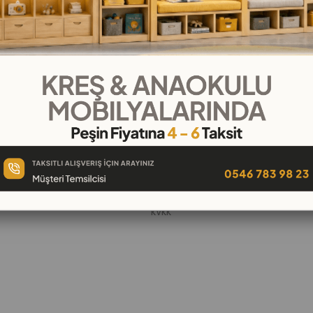
KURUMSAL
Hakkımızda
öşeleri
İletişim
k
Banka Hesap Numaraları
 Oyuncak
Gizlilik ve Güvenlik
Garanti ve İade
KVKK