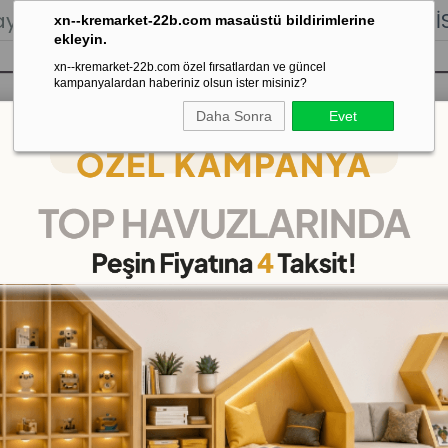
lığı.
Stoktan Gönderim.
% 100
İADE
GARANTİSİ.
xn--kremarket-22b.com masaüstü bildirimlerine
ekleyin.
xn--kremarket-22b.com özel fırsatlardan ve güncel
kampanyalardan haberiniz olsun ister misiniz?
Daha Sonra
Evet
sı
Kaydırak Salıncak Tahterevalli
Çok 