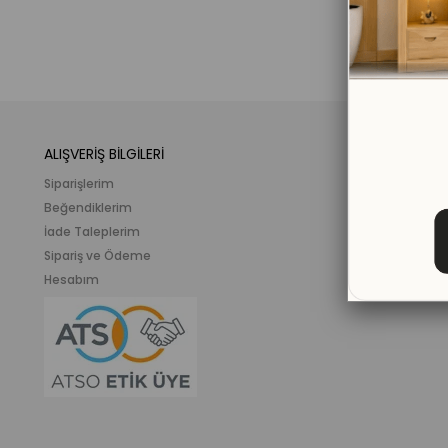
ALIŞVERİŞ BİLGİLERİ
KATEGORİLER
Siparişlerim
Mobilya
Beğendiklerim
Meslek ve İlgi K
İade Taleplerim
Ahşap Oyunca
Sipariş ve Ödeme
Eğitici Plastik
Hesabım