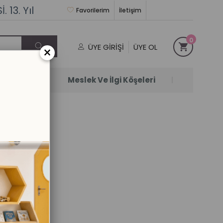
 13. Yıl
Favorilerim
İletişim
0
ÜYE GIRIŞI
ÜYE OL
×
Satanlar
Meslek Ve İlgi Köşeleri