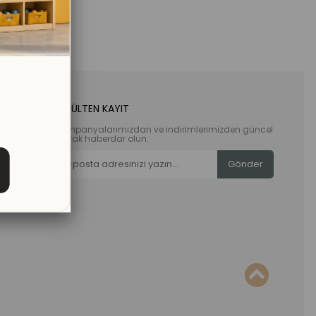
E-BÜLTEN KAYIT
Kampanyalarımızdan ve indirimlerimizden güncel
olarak haberdar olun.
Gönder