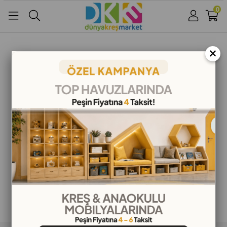
0
Üye Girişi
Üye Ol
Facebook İle Bağlan
×
Google İle Bağlan