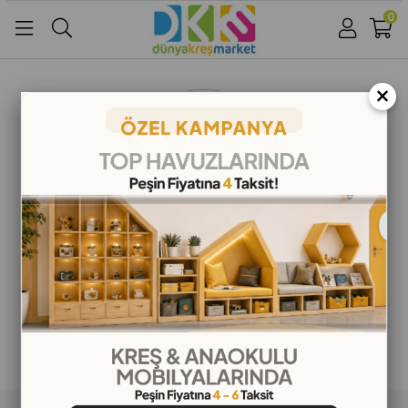
0
Üye Girişi
Üye Ol
Facebook İle Bağlan
×
Google İle Bağlan
ALIŞVERİŞ BİLGİLERİ