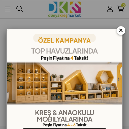
0
Üye Girişi
Üye Ol
Facebook İle Bağlan
×
Google İle Bağlan