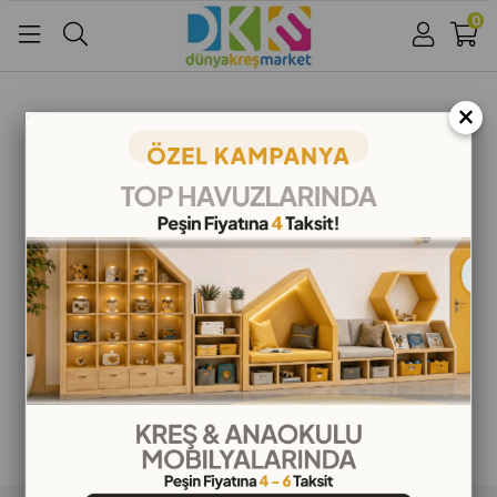
0
Üye Girişi
Üye Ol
Facebook İle Bağlan
×
Google İle Bağlan