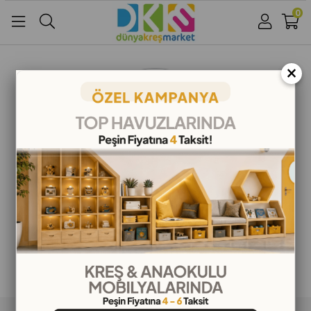
0
Üye Girişi
Üye Ol
Facebook İle Bağlan
×
Google İle Bağlan
ALIŞVERİŞ BİLGİLERİ