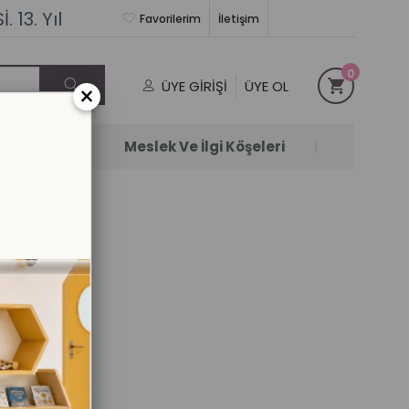
 13. Yıl
Favorilerim
İletişim
0
ÜYE GIRIŞI
ÜYE OL
×
Satanlar
Meslek Ve İlgi Köşeleri