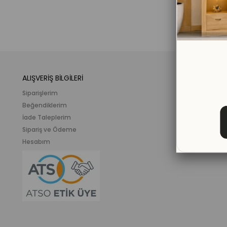
ALIŞVERİŞ BİLGİLERİ
KATEGORİLER
Siparişlerim
Mobilya
Beğendiklerim
Meslek ve İlgi K
İade Taleplerim
Ahşap Oyunca
Sipariş ve Ödeme
Eğitici Plastik
Hesabım