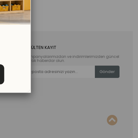
E-BÜLTEN KAYIT
Kampanyalarımızdan ve indirimlerimizden güncel
olarak haberdar olun.
Gönder