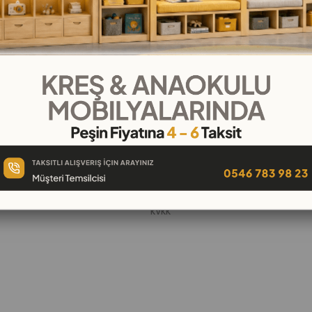
KURUMSAL
Hakkımızda
öşeleri
İletişim
k
Banka Hesap Numaraları
 Oyuncak
Gizlilik ve Güvenlik
Garanti ve İade
KVKK