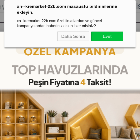
lığı.
Stoktan Gönderim.
% 100
İADE
GARANTİSİ.
xn--kremarket-22b.com masaüstü bildirimlerine
ekleyin.
xn--kremarket-22b.com özel fırsatlardan ve güncel
kampanyalardan haberiniz olsun ister misiniz?
Daha Sonra
Evet
sı
Kaydırak Salıncak Tahterevalli
Çok 