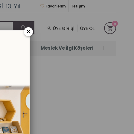
 13. Yıl
Favorilerim
İletişim
0
ÜYE GIRIŞI
ÜYE OL
×
Satanlar
Meslek Ve İlgi Köşeleri