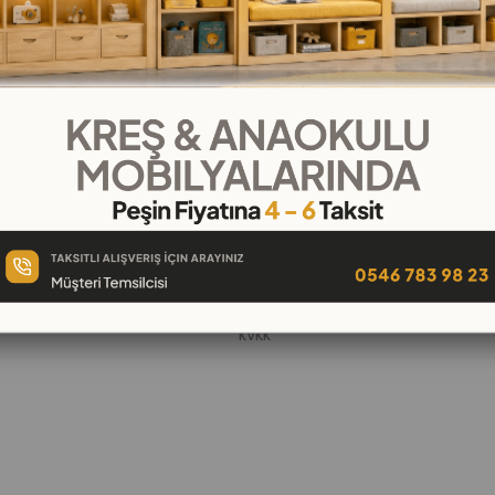
KURUMSAL
Hakkımızda
öşeleri
İletişim
k
Banka Hesap Numaraları
 Oyuncak
Gizlilik ve Güvenlik
Garanti ve İade
KVKK