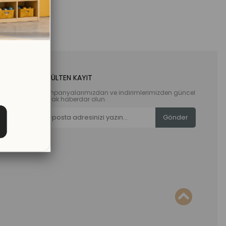
E-BÜLTEN KAYIT
Kampanyalarımızdan ve indirimlerimizden güncel
olarak haberdar olun.
Gönder