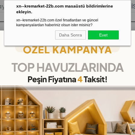
lığı.
Stoktan Gönderim.
% 100
İADE
GARANTİSİ.
xn--kremarket-22b.com masaüstü bildirimlerine
ekleyin.
xn--kremarket-22b.com özel fırsatlardan ve güncel
kampanyalardan haberiniz olsun ister misiniz?
Daha Sonra
Evet
sı
Kaydırak Salıncak Tahterevalli
Çok 