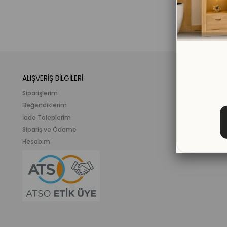
ALIŞVERİŞ BİLGİLERİ
KATEGORİLER
Siparişlerim
Mobilya
Beğendiklerim
Meslek ve İlgi K
İade Taleplerim
Ahşap Oyunca
Sipariş ve Ödeme
Eğitici Plastik
Hesabım