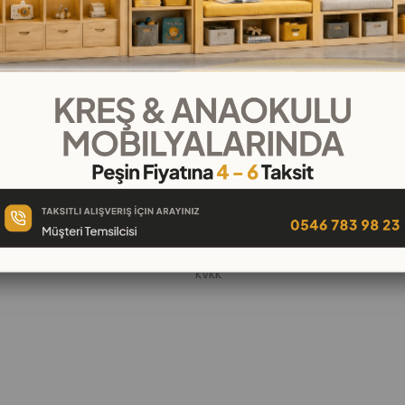
KURUMSAL
Hakkımızda
öşeleri
İletişim
k
Banka Hesap Numaraları
 Oyuncak
Gizlilik ve Güvenlik
Garanti ve İade
KVKK