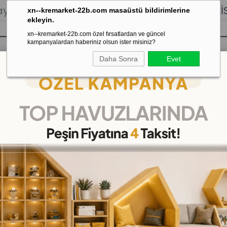
lığı.
Stoktan Gönderim.
% 100
İADE
GARANTİSİ.
xn--kremarket-22b.com masaüstü bildirimlerine
ekleyin.
xn--kremarket-22b.com özel fırsatlardan ve güncel
kampanyalardan haberiniz olsun ister misiniz?
Daha Sonra
Evet
sı
Kaydırak Salıncak Tahterevalli
Çok 