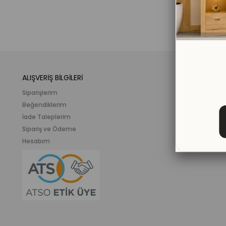
ALIŞVERİŞ BİLGİLERİ
KATEGORİLER
Siparişlerim
Mobilya
Beğendiklerim
Meslek ve İlgi K
İade Taleplerim
Ahşap Oyunca
Sipariş ve Ödeme
Eğitici Plastik
Hesabım