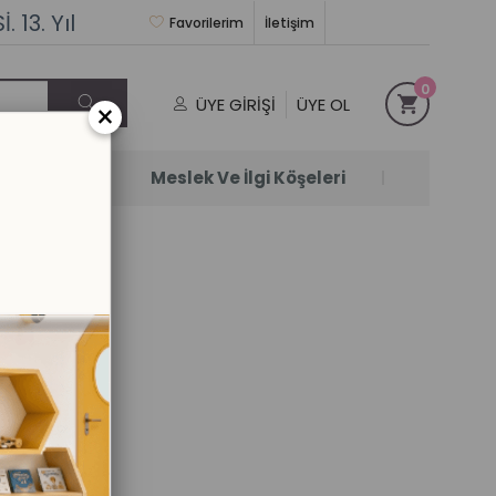
 13. Yıl
Favorilerim
İletişim
0
ÜYE GIRIŞI
ÜYE OL
×
Satanlar
Meslek Ve İlgi Köşeleri