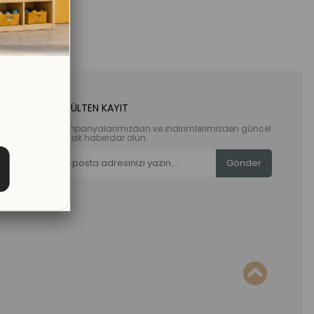
E-BÜLTEN KAYIT
Kampanyalarımızdan ve indirimlerimizden güncel
olarak haberdar olun.
Gönder