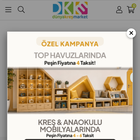
0
Üye Girişi
Üye Ol
Facebook İle Bağlan
×
Google İle Bağlan