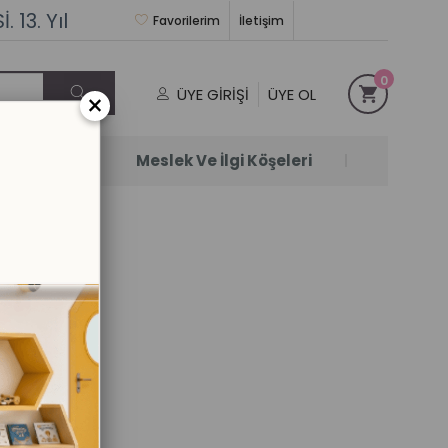
 13. Yıl
Favorilerim
İletişim
0
ÜYE GIRIŞI
ÜYE OL
×
Satanlar
Meslek Ve İlgi Köşeleri