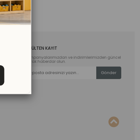
E-BÜLTEN KAYIT
Kampanyalarımızdan ve indirimlerimizden güncel
olarak haberdar olun.
Gönder