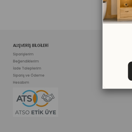
ALIŞVERİŞ BİLGİLERİ
KATEGORİLER
Siparişlerim
Mobilya
Beğendiklerim
Meslek ve İlgi K
İade Taleplerim
Ahşap Oyunca
Sipariş ve Ödeme
Eğitici Plastik
Hesabım