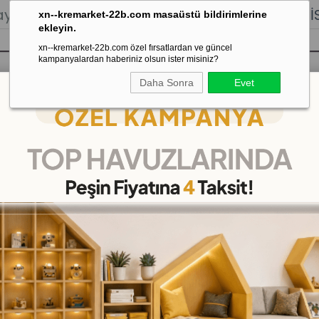
lığı.
Stoktan Gönderim.
% 100
İADE
GARANTİSİ.
xn--kremarket-22b.com masaüstü bildirimlerine
ekleyin.
xn--kremarket-22b.com özel fırsatlardan ve güncel
kampanyalardan haberiniz olsun ister misiniz?
Daha Sonra
Evet
sı
Kaydırak Salıncak Tahterevalli
Çok 