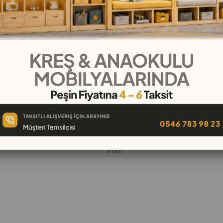
KURUMSAL
Hakkımızda
öşeleri
İletişim
k
Banka Hesap Numaraları
 Oyuncak
Gizlilik ve Güvenlik
Garanti ve İade
KVKK