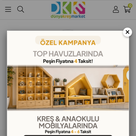
0
Üye Girişi
Üye Ol
Facebook İle Bağlan
×
Google İle Bağlan
ALIŞVERİŞ BİLGİLERİ