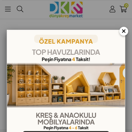
0
Üye Girişi
Üye Ol
Facebook İle Bağlan
×
Google İle Bağlan